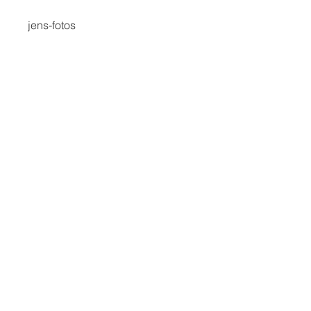
jens-fotos
Preis
Kostenlos
Teilen
Teilnehmen