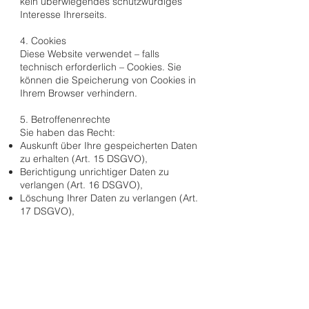
kein überwiegendes schutzwürdiges
Interesse Ihrerseits.
4. Cookies
Diese Website verwendet – falls
technisch erforderlich – Cookies. Sie
können die Speicherung von Cookies in
Ihrem Browser verhindern.
5. Betroffenenrechte
Sie haben das Recht:
Auskunft über Ihre gespeicherten Daten
zu erhalten (Art. 15 DSGVO),
Berichtigung unrichtiger Daten zu
verlangen (Art. 16 DSGVO),
Löschung Ihrer Daten zu verlangen (Art.
17 DSGVO),
die Einschränkung der Verarbeitung zu
verlangen (Art. 18 DSGVO),
der Verarbeitung zu widersprechen (Art.
21 DSGVO),
Ihre Einwilligung jederzeit zu widerrufen
(Art. 7 Abs. 3 DSGVO),
sich bei einer Aufsichtsbehörde zu